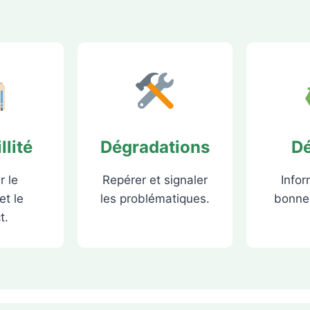
llité
Dégradations
D
r le
Repérer et signaler
Infor
et le
les problématiques.
bonnes
t.