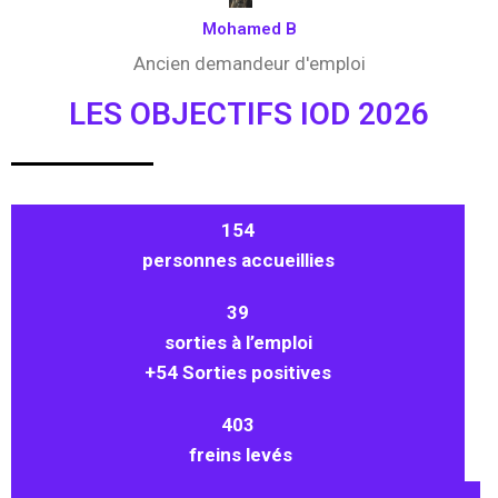
Mohamed B
Ancien demandeur d'emploi
LES OBJECTIFS IOD 2026
154
personnes accueillies
39
sorties à l’emploi
+54 Sorties positives
403
freins levés