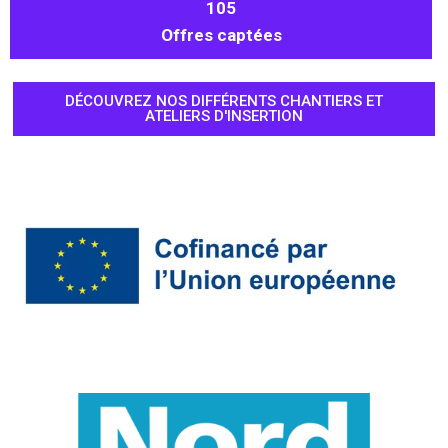
105
Offres captées
DÉCOUVREZ NOS DIFFÉRENTS CHANTIERS ET
ATELIERS D'INSERTION